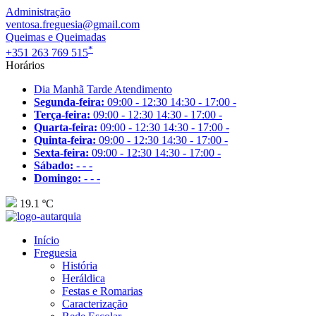
Administração
ventosa.freguesia@gmail.com
Queimas e Queimadas
*
+351 263 769 515
Horários
Dia
Manhã
Tarde
Atendimento
Segunda-feira:
09:00 - 12:30
14:30 - 17:00
-
Terça-feira:
09:00 - 12:30
14:30 - 17:00
-
Quarta-feira:
09:00 - 12:30
14:30 - 17:00
-
Quinta-feira:
09:00 - 12:30
14:30 - 17:00
-
Sexta-feira:
09:00 - 12:30
14:30 - 17:00
-
Sábado:
-
-
-
Domingo:
-
-
-
19.1 ºC
Início
Freguesia
História
Heráldica
Festas e Romarias
Caracterização