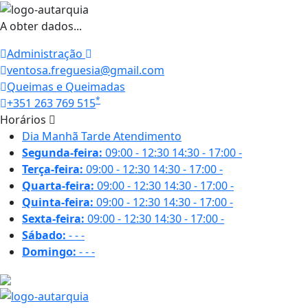
A obter dados...
Administração
ventosa.freguesia@gmail.com
Queimas e Queimadas
*
+351 263 769 515
Horários
Dia
Manhã
Tarde
Atendimento
Segunda-feira:
09:00 - 12:30
14:30 - 17:00
-
Terça-feira:
09:00 - 12:30
14:30 - 17:00
-
Quarta-feira:
09:00 - 12:30
14:30 - 17:00
-
Quinta-feira:
09:00 - 12:30
14:30 - 17:00
-
Sexta-feira:
09:00 - 12:30
14:30 - 17:00
-
Sábado:
-
-
-
Domingo:
-
-
-
22.5 ºC