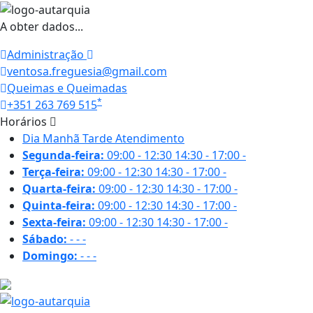
A obter dados...
Administração
ventosa.freguesia@gmail.com
Queimas e Queimadas
*
+351 263 769 515
Horários
Dia
Manhã
Tarde
Atendimento
Segunda-feira:
09:00 - 12:30
14:30 - 17:00
-
Terça-feira:
09:00 - 12:30
14:30 - 17:00
-
Quarta-feira:
09:00 - 12:30
14:30 - 17:00
-
Quinta-feira:
09:00 - 12:30
14:30 - 17:00
-
Sexta-feira:
09:00 - 12:30
14:30 - 17:00
-
Sábado:
-
-
-
Domingo:
-
-
-
24 ºC